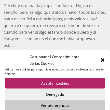
Decidir y ordenar la propia conducta… No, no es
sencillo, pero es algo que trato de hacer todos los días,
trato de ser fiel a mis principios, a mis valores, qué
quiero y no quiero, me reviso y cuestiono de vez en
cuando para ver si sigo estando donde quiero y si
estoy en el camino en el que me había propuesto
estar.
Gestionar el Consentimiento
¿Qué tomo yo para ser feliz?
Tomo decisiones
. Así
de las Cookies
ordeno mi conducta y ofrezco la mejor versión de mí
Utilizamos cookies para optimizar nuestro sitio web y ofrecerte un mejor
misma. No una perfecta, sino una real y cuidada.
servicio.
Aceptar cookies
Ahora tendré que fijarme en si mi corazón está en
orden y según escribo lo sé, habrá que hacer un
Denegado
esfuerzo más.
Ver preferencias