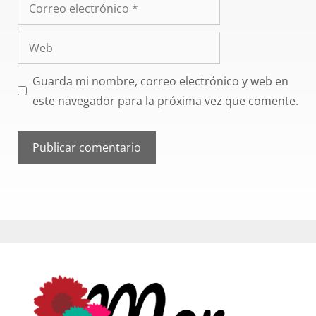
Guarda mi nombre, correo electrónico y web en
este navegador para la próxima vez que comente.
A
l
t
e
r
n
a