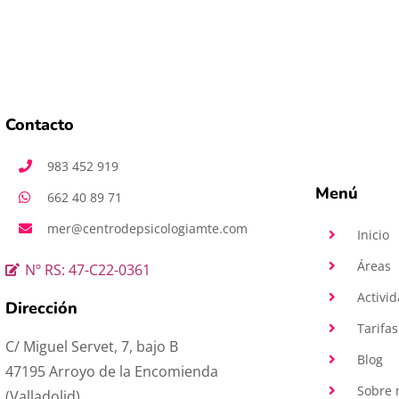
Contacto
983 452 919
Menú
662 40 89 71
mer@centrodepsicologiamte.com
Inicio
Áreas
Nº RS: 47-C22-0361
Activi
Dirección
Tarifas
C/ Miguel Servet, 7, bajo B
Blog
47195 Arroyo de la Encomienda
Sobre 
(Valladolid)