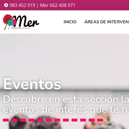
983 452 919 | Mer 662 408 971
INICIO
ÁREAS DE INTERVEN
Eventos
Descubre en esta sección l
eventos de interés que te r